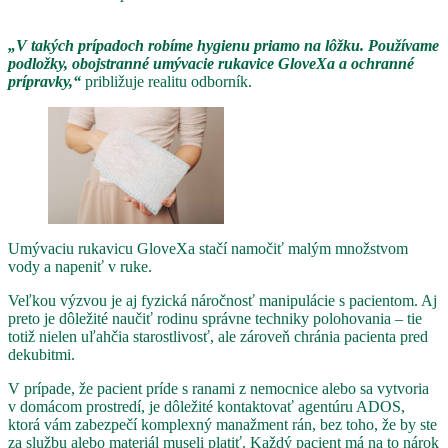
„V takých prípadoch robíme hygienu priamo na lôžku. Používame
podložky, obojstranné umývacie rukavice GloveXa a ochranné
prípravky,“
približuje realitu odborník.
Umývaciu rukavicu GloveXa stačí namočiť malým množstvom
vody a napeniť v ruke.
Veľkou výzvou je aj fyzická náročnosť manipulácie s pacientom. Aj
preto je dôležité naučiť rodinu správne techniky polohovania – tie
totiž nielen uľahčia starostlivosť, ale zároveň chránia pacienta pred
dekubitmi.
V prípade, že pacient príde s ranami z nemocnice alebo sa vytvoria
v domácom prostredí, je dôležité kontaktovať agentúru ADOS,
ktorá vám zabezpečí komplexný manažment rán, bez toho, že by ste
za službu alebo materiál museli platiť. Každý pacient má na to nárok