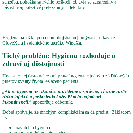
zanedbá, pokožka sa rýchlo poškodí, objavia sa zapareniny a
následne aj bolestivé preležaniny – dekubity.
Hygiena na lôžku pomocou obojstrannej umývacej rukavice
GloveXa a hygienického uteráku WipeXa.
Tichý problém: Hygiena rozhoduje o
zdraví aj dôstojnosti
Hoci sa o nej často nehovorí, práve hygiena je jedným z kľúčových
pilierov kvality života ležiaceho pacienta.
„Ak sa hygiena nevykonáva pravidelne a správne, výrazne rastie
riziko infekcií a poškodenia kože. Platí to najmä pri
inkontinencii,“
upozorňuje odborník.
Dobrá správa je, že mnohým komplikáciám sa dá predísť. Základom
je:
pravidelná hygiena,
správne polohovanie pacienta,