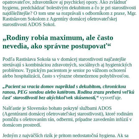
opatrovateľov, zdravotníkov aj psychickej opory. Ako zvládnuť
hygienu, predchádzať bolestivým dekubitom a čo je pri starostlivosti
najdôležitejšie? O tom sme sa rozprávali s odborníkom z praxe, Mgr.
Rastislavom Sokolom z Agentúry domácej ošetrovateľskej
starostlivosti ADOS Sokol.
„Rodiny robia maximum, ale často
nevedia, ako správne postupovať“
Podľa Rastislava Sokola sa v domácej starostlivosti najčastejšie
stretávajú s kombináciou zdravotných, sociálnych aj hygienických
problémov. Typickým pacientom je senior po vážnom ochorení
alebo hospitalizácii, často s výrazne obmedzenou pohyblivosťou.
„Pacient sa vracia domov napríklad s dekubitom, chronickou
ranou, PEG sondou alebo katétrom. Rodina zrazu preberá veľkú
časť starostlivosti bez akýchkoľvek skúseností,“
vysvetľuje.
Našťastie je Slovensko bohato pokryté službami ADOS
(Agentúrami domácej ošetrovateľskej starostlivosti), ktoré rodinám
pomôžu s ošetrovaním rán, odbermi, prípadne zavedením infúzií v
domácom prostredí.
Jedným z najväčších rizík je pritom nedostatočná hygiena. Ak sa