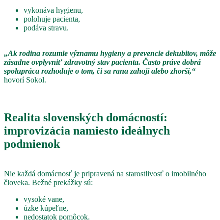
vykonáva hygienu,
polohuje pacienta,
podáva stravu.
„Ak rodina rozumie významu hygieny a prevencie dekubitov, môže
zásadne ovplyvniť zdravotný stav pacienta. Často práve dobrá
spolupráca rozhoduje o tom, či sa rana zahojí alebo zhorší,“
hovorí Sokol.
Realita slovenských domácností:
improvizácia namiesto ideálnych
podmienok
Nie každá domácnosť je pripravená na starostlivosť o imobilného
človeka. Bežné prekážky sú:
vysoké vane,
úzke kúpeľne,
nedostatok pomôcok.