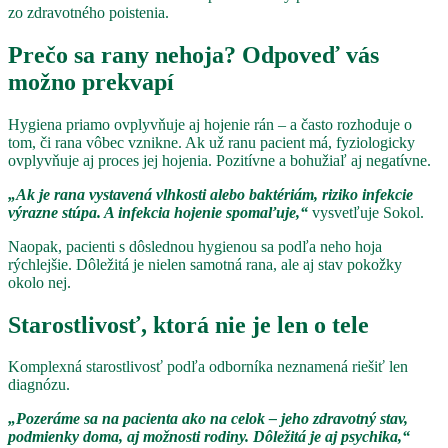
zo zdravotného poistenia.
Prečo sa rany nehoja? Odpoveď vás
možno prekvapí
Hygiena priamo ovplyvňuje aj hojenie rán – a často rozhoduje o
tom, či rana vôbec vznikne. Ak už ranu pacient má, fyziologicky
ovplyvňuje aj proces jej hojenia. Pozitívne a bohužiaľ aj negatívne.
„Ak je rana vystavená vlhkosti alebo baktériám, riziko infekcie
výrazne stúpa. A infekcia hojenie spomaľuje,“
vysvetľuje Sokol.
Naopak, pacienti s dôslednou hygienou sa podľa neho hoja
rýchlejšie. Dôležitá je nielen samotná rana, ale aj stav pokožky
okolo nej.
Starostlivosť, ktorá nie je len o tele
Komplexná starostlivosť podľa odborníka neznamená riešiť len
diagnózu.
„Pozeráme sa na pacienta ako na celok – jeho zdravotný stav,
podmienky doma, aj možnosti rodiny. Dôležitá je aj psychika,“