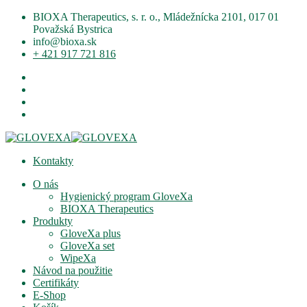
BIOXA Therapeutics, s. r. o., Mládežnícka 2101, 017 01
Považská Bystrica
info@bioxa.sk
+ 421 917 721 816
Kontakty
O nás
Hygienický program GloveXa
BIOXA Therapeutics
Produkty
GloveXa plus
GloveXa set
WipeXa
Návod na použitie
Certifikáty
E-Shop