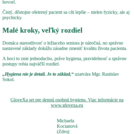
hovorí.
Čistý, dôstojne ošetrený pacient sa cíti lepšie – nielen fyzicky, ale aj
psychicky.
Malé kroky, veľký rozdiel
Domáca starostlivosť o ležiaceho seniora je náročná, no správne
nastavené základy dokážu zásadne zmeniť kvalitu života pacienta.
A hoci to znie jednoducho, práve hygiena, pravidelnosť a správne
postupy robia najväčší rozdiel.
„Hygiena nie je detail. Je to základ,“
uzatvára Mgr. Rastislav
Sokol.
GloveXa set pre dennú osobnú hygienu. Viac informácie na
www.glovexa.eu
Michaela
Kocianová
(Zdroj: