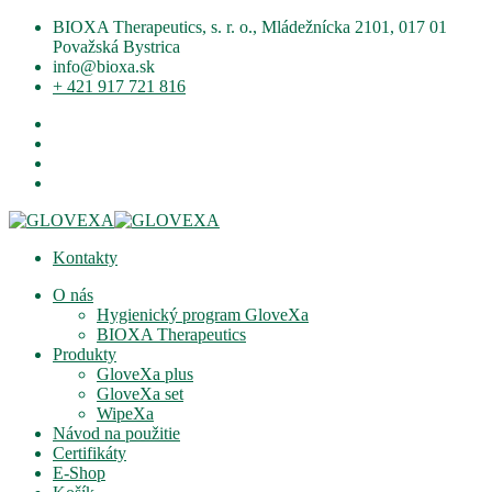
BIOXA Therapeutics, s. r. o., Mládežnícka 2101, 017 01
Považská Bystrica
info@bioxa.sk
+ 421 917 721 816
Kontakty
O nás
Hygienický program GloveXa
BIOXA Therapeutics
Produkty
GloveXa plus
GloveXa set
WipeXa
Návod na použitie
Certifikáty
E-Shop