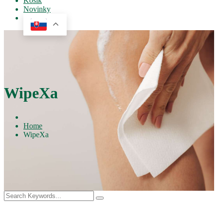
Košík
Novinky
WipeXa
Home
WipeXa