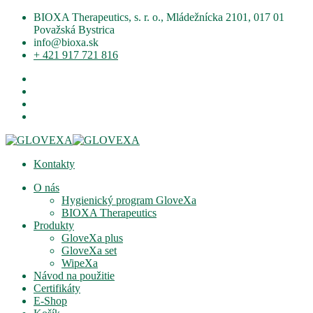
BIOXA Therapeutics, s. r. o., Mládežnícka 2101, 017 01
Považská Bystrica
info@bioxa.sk
+ 421 917 721 816
Kontakty
O nás
Hygienický program GloveXa
BIOXA Therapeutics
Produkty
GloveXa plus
GloveXa set
WipeXa
Návod na použitie
Certifikáty
E-Shop