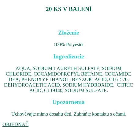
20 KS V BALENÍ
Zloženie
100% Polyester
Ingrediencie
AQUA, SODIUM LAURETH SULFATE, SODIUM
CHLORIDE, COCAMIDOPROPYL BETAINE, COCAMIDE
DEA, PHENOXYETHANOL, BENZOIC ACID, CI 61570,
DEHYDROACETIC ACID, SODIUM HYDROXIDE, CITRIC
ACID, CI 19140, SODIUM SULFATE.
Upozornenia
Uchovávajte mimo dosahu detí. Zabráňte kontaktu s očami.
OBJEDNAŤ