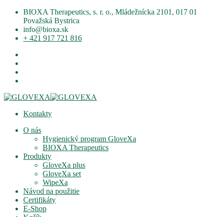
BIOXA Therapeutics, s. r. o., Mládežnícka 2101, 017 01
Považská Bystrica
info@bioxa.sk
+ 421 917 721 816
Kontakty
O nás
Hygienický program GloveXa
BIOXA Therapeutics
Produkty
GloveXa plus
GloveXa set
WipeXa
Návod na použitie
Certifikáty
E-Shop