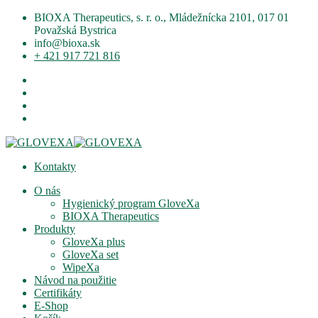
BIOXA Therapeutics, s. r. o., Mládežnícka 2101, 017 01
Považská Bystrica
info@bioxa.sk
+ 421 917 721 816
Kontakty
O nás
Hygienický program GloveXa
BIOXA Therapeutics
Produkty
GloveXa plus
GloveXa set
WipeXa
Návod na použitie
Certifikáty
E-Shop